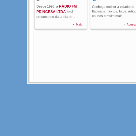
RÁDIO FM
Desde 1993, a
Conheça melhor a cidade de
Itabaiana. Textos, fotos, artig
PRINCESA LTDA
está
causos e muito mais.
presente no dia-a-dia de...
Mais
Acess