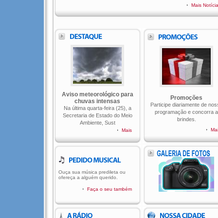
Mais Notíci
Aviso meteorológico para
Promoções
chuvas intensas
Participe diariamente de nos
Na última quarta-feira (25), a
programação e concorra a
Secretaria de Estado do Meio
brindes.
Ambiente, Sust
Ma
Mais
Ouça sua música predileta ou
ofereça a alguém querido.
Faça o seu também